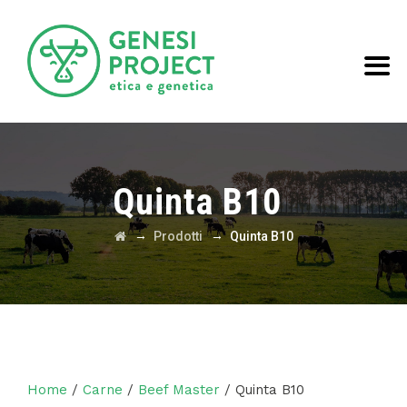
Quinta B10
→
→
Prodotti
Quinta B10
Home
/
Carne
/
Beef Master
/ Quinta B10